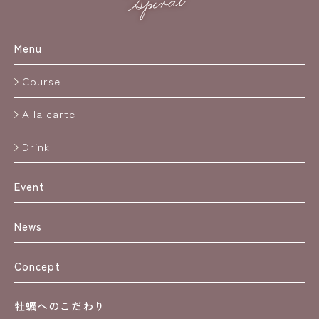
Menu
Course
A la carte
Drink
Event
News
Concept
牡蠣へのこだわり