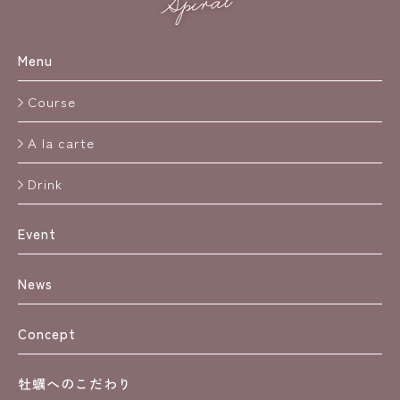
Menu
Course
A la carte
Drink
Event
News
Concept
牡蠣へのこだわり