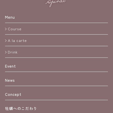
Menu
Course
A la carte
Drink
Event
News
Concept
牡蠣へのこだわり