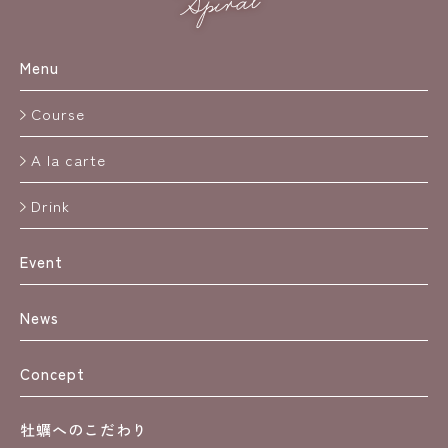
Menu
Course
A la carte
Drink
Event
News
Concept
牡蠣へのこだわり