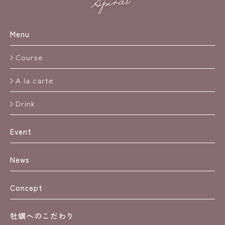
Menu
Course
A la carte
Drink
Event
News
Concept
牡蠣へのこだわり